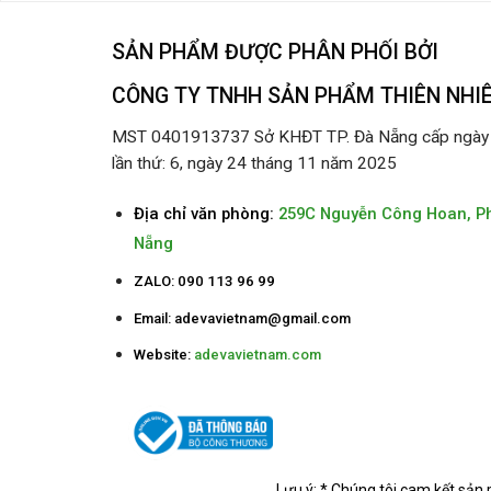
SẢN PHẨM ĐƯỢC PHÂN PHỐI BỞI
CÔNG TY TNHH SẢN PHẨM THIÊN NHI
MST 0401913737 Sở KHĐT TP. Đà Nẵng cấp ngày 2
lần thứ: 6, ngày 24 tháng 11 năm 2025
Địa chỉ văn phòng:
259C Nguyễn Công Hoan, P
Nẵng
ZALO: 090 113 96 99
Email:
adevavietnam@gmail.com
Website:
adevavietnam.com
Lưu ý: * Chúng tôi cam kết sản