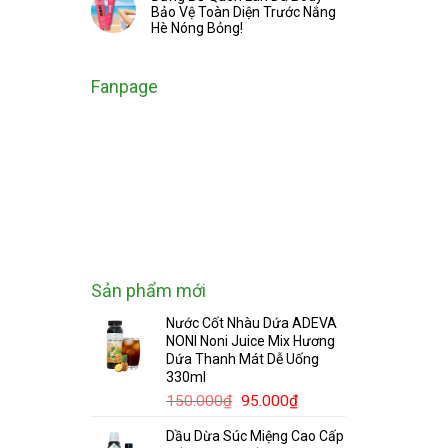
Bảo Vệ Toàn Diện Trước Nắng
Hè Nóng Bỏng!
Fanpage
Sản phẩm mới
Nước Cốt Nhàu Dứa ADEVA
NONI Noni Juice Mix Hương
Dứa Thanh Mát Dễ Uống
330ml
Giá
Giá
150.000
₫
95.000
₫
gốc
hiện
Dầu Dừa Súc Miệng Cao Cấp
là:
tại