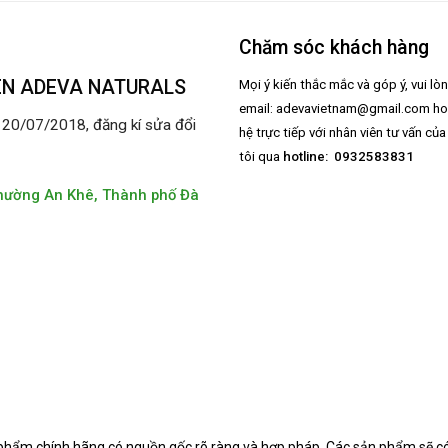
Chăm sóc khách hàng
ÊN ADEVA NATURALS
Mọi ý kiến thắc mắc và góp ý, vui lò
email:
adevavietnam@gmail.com
ho
0/07/2018, đăng kí sửa đổi
hệ trực tiếp với nhân viên tư vấn củ
tôi qua
hotline: 0932583831
hường An Khê, Thành phố Đà
 phẩm chính hãng có nguồn gốc rõ ràng và hợp pháp.
Các sản phẩm sẽ có 