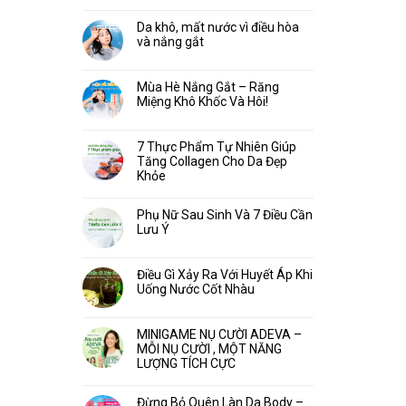
Da khô, mất nước vì điều hòa
và nắng gắt
Mùa Hè Nắng Gắt – Răng
Miệng Khô Khốc Và Hôi!
7 Thực Phẩm Tự Nhiên Giúp
Tăng Collagen Cho Da Đẹp
Khỏe
Phụ Nữ Sau Sinh Và 7 Điều Cần
Lưu Ý
Điều Gì Xảy Ra Với Huyết Áp Khi
Uống Nước Cốt Nhàu
MINIGAME NỤ CƯỜI ADEVA –
MỖI NỤ CƯỜI , MỘT NĂNG
LƯỢNG TÍCH CỰC
Đừng Bỏ Quên Làn Da Body –