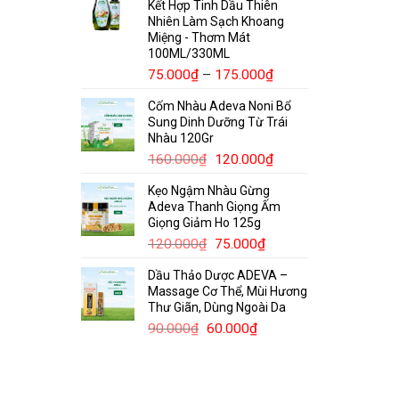
Kết Hợp Tinh Dầu Thiên
150.000₫.
là:
Nhiên Làm Sạch Khoang
95.000₫.
Miệng - Thơm Mát
100ML/330ML
Khoảng
75.000
₫
–
175.000
₫
giá:
Cốm Nhàu Adeva Noni Bổ
từ
Sung Dinh Dưỡng Từ Trái
75.000₫
Nhàu 120Gr
đến
Giá
Giá
160.000
₫
120.000
₫
175.000₫
gốc
hiện
Kẹo Ngậm Nhàu Gừng
là:
tại
Adeva Thanh Giọng Ấm
160.000₫.
là:
Giọng Giảm Ho 125g
120.000₫.
Giá
Giá
120.000
₫
75.000
₫
gốc
hiện
Dầu Thảo Dược ADEVA –
là:
tại
Massage Cơ Thể, Mùi Hương
120.000₫.
là:
Thư Giãn, Dùng Ngoài Da
75.000₫.
Giá
Giá
90.000
₫
60.000
₫
gốc
hiện
là:
tại
90.000₫.
là:
60.000₫.