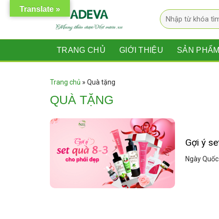
Skip
Translate »
Tìm
to
kiếm:
content
TRANG CHỦ
GIỚI THIỆU
SẢN PHẨ
Trang chủ
»
Quà tặng
QUÀ TẶNG
Gợi ý se
Ngày Quốc t