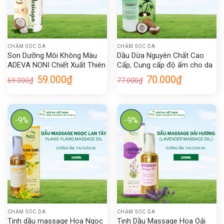
CHĂM SÓC DA
CHĂM SÓC DA
Son Dưỡng Môi Không Màu
Dầu Dừa Nguyên Chất Cao
ADEVA NONI Chiết Xuất Thiên
Cấp, Cung cấp độ ẩm cho da
Nhiên Giúp Dưỡng Môi Hồng
căng mịn – Adeva Noni 100
Giá
Giá
Giá
Giá
59.000
₫
70.000
₫
69.000
₫
77.000
₫
Hào, Mềm Mịn 5gr
ml
gốc
hiện
gốc
hiện
là:
tại
là:
tại
69.000₫.
là:
77.000₫.
là:
59.000₫.
70.000₫.
-9%
-9%
CHĂM SÓC DA
CHĂM SÓC DA
Tinh dầu massage Hoa Ngọc
Tinh Dầu Massage Hoa Oải