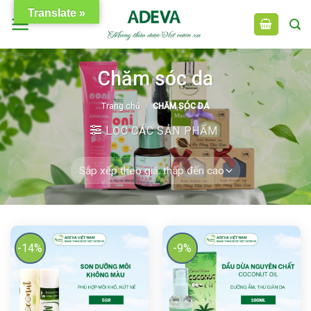
Skip
Translate »
to
content
Chăm sóc da
Trang chủ
/
CHĂM SÓC DA
LỌC CÁC SẢN PHẨM
-14%
-9%