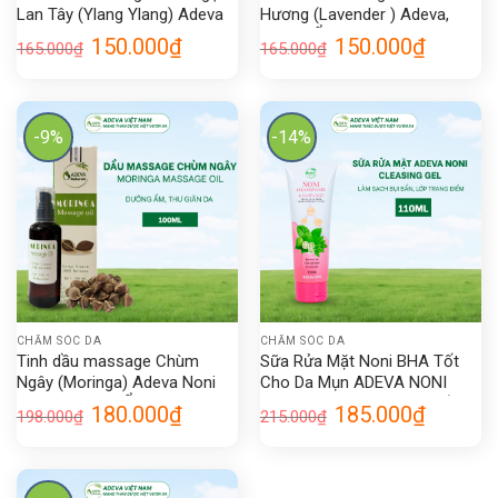
Lan Tây (Ylang Ylang) Adeva
Hương (Lavender ) Adeva,
Noni 100ML
Dưỡng Ẩm Cho Da Body Oil
Giá
Giá
Giá
Giá
150.000
₫
150.000
₫
165.000
₫
165.000
₫
Massage Oil
gốc
hiện
gốc
hiện
là:
tại
là:
tại
165.000₫.
là:
165.000₫.
là:
150.000₫.
150.000₫.
-9%
-14%
CHĂM SÓC DA
CHĂM SÓC DA
Tinh dầu massage Chùm
Sữa Rửa Mặt Noni BHA Tốt
Ngây (Moringa) Adeva Noni
Cho Da Mụn ADEVA NONI
100ML Dưỡng Ẩm Da, Thư
Skincare Làm Sạch Bụi Bẩn,
Giá
Giá
Giá
Giá
180.000
₫
185.000
₫
198.000
₫
215.000
₫
giãn Body Oil
Lớp Trang Điểm
gốc
hiện
gốc
hiện
là:
tại
là:
tại
198.000₫.
là:
215.000₫.
là:
180.000₫.
185.000₫.