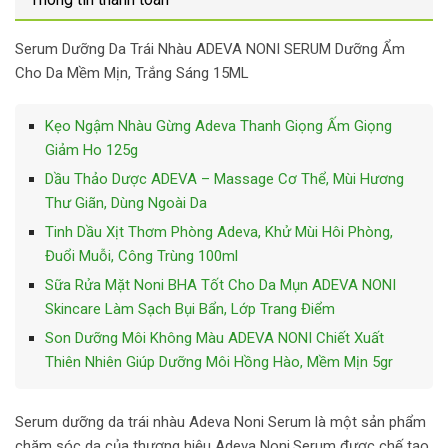
Serum Dưỡng Da Trái Nhàu ADEVA NONI SERUM Dưỡng Ẩm
Cho Da Mềm Mịn, Trắng Sáng 15ML
Kẹo Ngậm Nhàu Gừng Adeva Thanh Giọng Ấm Giọng
Giảm Ho 125g
Dầu Thảo Dược ADEVA – Massage Cơ Thể, Mùi Hương
Thư Giãn, Dùng Ngoài Da
Tinh Dầu Xịt Thơm Phòng Adeva, Khử Mùi Hôi Phòng,
Đuổi Muỗi, Công Trùng 100ml
Sữa Rửa Mặt Noni BHA Tốt Cho Da Mụn ADEVA NONI
Skincare Làm Sạch Bụi Bẩn, Lớp Trang Điểm
Son Dưỡng Môi Không Màu ADEVA NONI Chiết Xuất
Thiên Nhiên Giúp Dưỡng Môi Hồng Hào, Mềm Mịn 5gr
Serum dưỡng da trái nhàu Adeva Noni Serum là một sản phẩm
chăm sóc da của thương hiệu Adeva Noni.Serum được chế tạo