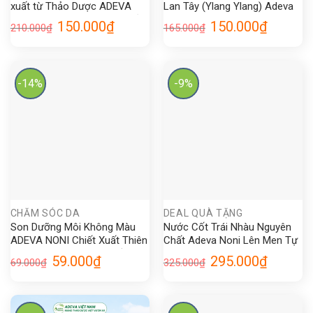
xuất từ Thảo Dược ADEVA
Lan Tây (Ylang Ylang) Adeva
NON, Làm Sạch Dịu Nhẹ, Giảm
Noni 100ML
Giá
Giá
Giá
Giá
150.000
₫
150.000
₫
210.000
₫
165.000
₫
Mùi Hôi 150ml
gốc
hiện
gốc
hiện
là:
tại
là:
tại
210.000₫.
là:
165.000₫.
là:
150.000₫.
150.000₫.
-14%
-9%
CHĂM SÓC DA
DEAL QUÀ TẶNG
Son Dưỡng Môi Không Màu
Nước Cốt Trái Nhàu Nguyên
ADEVA NONI Chiết Xuất Thiên
Chất Adeva Noni Lên Men Tự
Nhiên Giúp Dưỡng Môi Hồng
Nhiên Từ Trái Nhàu Chín già 1
Giá
Giá
Giá
Giá
59.000
₫
295.000
₫
69.000
₫
325.000
₫
Hào, Mềm Mịn 5gr
lít
gốc
hiện
gốc
hiện
là:
tại
là:
tại
69.000₫.
là:
325.000₫.
là:
59.000₫.
295.000₫.