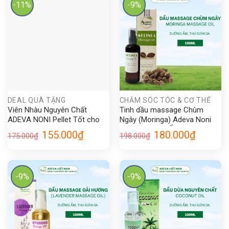
-11%
-9%
DEAL QUÀ TẶNG
CHĂM SÓC TÓC & CƠ THỂ
Viên Nhàu Nguyên Chất
Tinh dầu massage Chùm
ADEVA NONI Pellet Tốt cho
Ngây (Moringa) Adeva Noni
Sức Khoẻ 250g – 500g
100ML Dưỡng Ẩm Da, Thư
Giá
Giá
Giá
Giá
155.000
₫
180.000
₫
175.000
₫
198.000
₫
giãn Body Oil
gốc
hiện
gốc
hiện
là:
tại
là:
tại
175.000₫.
là:
198.000₫.
là:
155.000₫.
180.000₫.
-9%
-9%