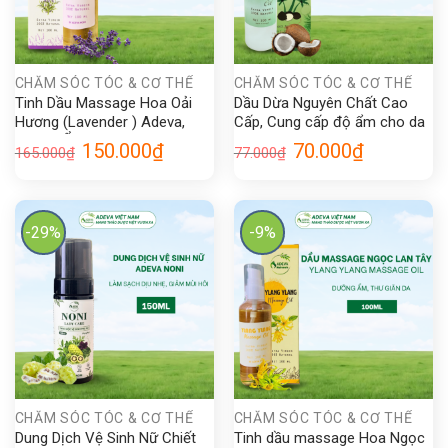
CHĂM SÓC TÓC & CƠ THỂ
CHĂM SÓC TÓC & CƠ THỂ
Tinh Dầu Massage Hoa Oải
Dầu Dừa Nguyên Chất Cao
Hương (Lavender ) Adeva,
Cấp, Cung cấp độ ẩm cho da
Dưỡng Ẩm Cho Da Body Oil
căng mịn – Adeva Noni 100
Giá
Giá
Giá
Giá
150.000
₫
70.000
₫
165.000
₫
77.000
₫
Massage Oil
ml
gốc
hiện
gốc
hiện
là:
tại
là:
tại
165.000₫.
là:
77.000₫.
là:
150.000₫.
70.000₫.
-29%
-9%
CHĂM SÓC TÓC & CƠ THỂ
CHĂM SÓC TÓC & CƠ THỂ
Dung Dịch Vệ Sinh Nữ Chiết
Tinh dầu massage Hoa Ngọc