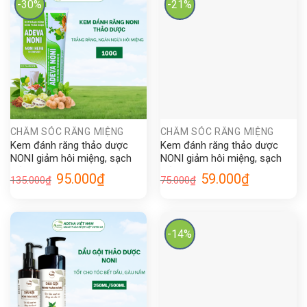
-30%
-21%
CHĂM SÓC RĂNG MIỆNG
CHĂM SÓC RĂNG MIỆNG
Kem đánh răng thảo dược
Kem đánh răng thảo dược
NONI giảm hôi miệng, sạch
NONI giảm hôi miệng, sạch
trắng răng không chưa fluor
trắng răng không chứa fluor
Giá
Giá
Giá
Giá
95.000
₫
59.000
₫
135.000
₫
75.000
₫
tốt cho răng niềng 100gr
tốt cho răng niềng 50g
gốc
hiện
gốc
hiện
là:
tại
là:
tại
135.000₫.
là:
75.000₫.
là:
95.000₫.
59.000₫.
-14%