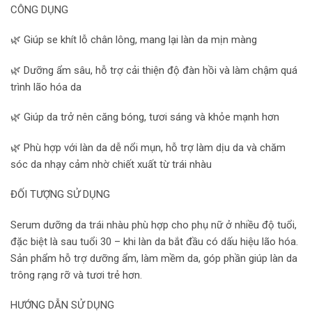
CÔNG DỤNG
🌿 Giúp se khít lỗ chân lông, mang lại làn da mịn màng
🌿 Dưỡng ẩm sâu, hỗ trợ cải thiện độ đàn hồi và làm chậm quá
trình lão hóa da
🌿 Giúp da trở nên căng bóng, tươi sáng và khỏe mạnh hơn
🌿 Phù hợp với làn da dễ nổi mụn, hỗ trợ làm dịu da và chăm
sóc da nhạy cảm nhờ chiết xuất từ trái nhàu
ĐỐI TƯỢNG SỬ DỤNG
Serum dưỡng da trái nhàu phù hợp cho phụ nữ ở nhiều độ tuổi,
đặc biệt là sau tuổi 30 – khi làn da bắt đầu có dấu hiệu lão hóa.
Sản phẩm hỗ trợ dưỡng ẩm, làm mềm da, góp phần giúp làn da
trông rạng rỡ và tươi trẻ hơn.
HƯỚNG DẪN SỬ DỤNG