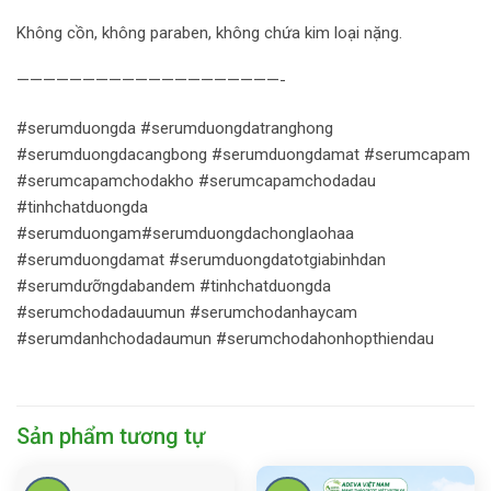
Không cồn, không paraben, không chứa kim loại nặng.
————————————————————-
#serumduongda #serumduongdatranghong
#serumduongdacangbong #serumduongdamat #serumcapam
#serumcapamchodakho #serumcapamchodadau
#tinhchatduongda
#serumduongam#serumduongdachonglaohaa
#serumduongdamat #serumduongdatotgiabinhdan
#serumdưỡngdabandem #tinhchatduongda
#serumchodadauumun #serumchodanhaycam
#serumdanhchodadaumun #serumchodahonhopthiendau
Sản phẩm tương tự