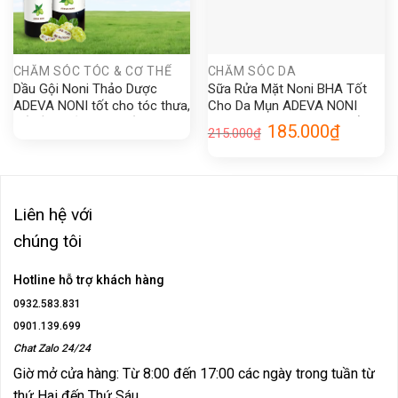
CHĂM SÓC TÓC & CƠ THỂ
CHĂM SÓC DA
Dầu Gội Noni Thảo Dược
Sữa Rửa Mặt Noni BHA Tốt
ADEVA NONI tốt cho tóc thưa,
Cho Da Mụn ADEVA NONI
bết dầu, giảm gàu nấm, không
Skincare Làm Sạch Bụi Bẩn,
Giá
Giá
185.000
₫
215.000
₫
cần dầu xả
Lớp Trang Điểm
gốc
hiện
là:
tại
215.000₫.
là:
185.000₫.
Liên hệ với
chúng tôi
Hotline hỗ trợ khách hàng
0932.583.831
0901.139.699
Chat Zalo 24/24
Giờ mở cửa hàng: Từ 8:00 đến 17:00 các ngày trong tuần từ
thứ Hai đến Thứ Sáu