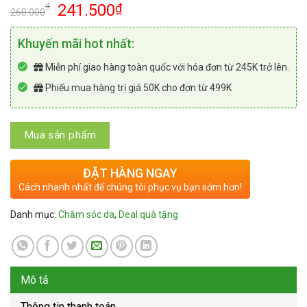
Giá
Giá
241.500
₫
₫
260.000
gốc
hiện
là:
tại
Khuyến mãi hot nhất:
260.000₫.
là:
Miễn phí giao hàng toàn quốc với hóa đơn từ 245K trở lên.
241.500₫.
Phiếu mua hàng trị giá 50K cho đơn từ 499K
Mua sản phẩm
ĐẶT HÀNG NGAY
Cách nhanh nhất để chúng tôi phục vụ bạn sớm hơn!
Danh mục:
Chăm sóc da
,
Deal quà tặng
Mô tả
Thông tin thanh toán