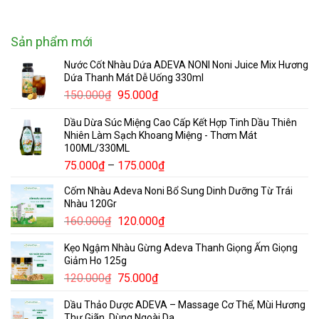
Sản phẩm mới
Nước Cốt Nhàu Dứa ADEVA NONI Noni Juice Mix Hương
Dứa Thanh Mát Dễ Uống 330ml
Giá
Giá
150.000
₫
95.000
₫
gốc
hiện
Dầu Dừa Súc Miệng Cao Cấp Kết Hợp Tinh Dầu Thiên
là:
tại
Nhiên Làm Sạch Khoang Miệng - Thơm Mát
150.000₫.
là:
100ML/330ML
95.000₫.
Khoảng
75.000
₫
–
175.000
₫
giá:
Cốm Nhàu Adeva Noni Bổ Sung Dinh Dưỡng Từ Trái
từ
Nhàu 120Gr
75.000₫
Giá
Giá
160.000
₫
120.000
₫
đến
gốc
hiện
175.000₫
Kẹo Ngậm Nhàu Gừng Adeva Thanh Giọng Ấm Giọng
là:
tại
Giảm Ho 125g
160.000₫.
là:
Giá
Giá
120.000
₫
75.000
₫
120.000₫.
gốc
hiện
Dầu Thảo Dược ADEVA – Massage Cơ Thể, Mùi Hương
là:
tại
Thư Giãn, Dùng Ngoài Da