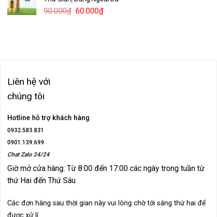
120.000₫.
là:
Giá
Giá
90.000
₫
60.000
₫
75.000₫.
gốc
hiện
là:
tại
90.000₫.
là:
60.000₫.
Liên hệ với
chúng tôi
Hotline hỗ trợ khách hàng
0932.583.831
0901.139.699
Chat Zalo 24/24
Giờ mở cửa hàng: Từ 8:00 đến 17:00 các ngày trong tuần từ
thứ Hai đến Thứ Sáu
Các đơn hàng sau thời gian này vui lòng chờ tới sáng thứ hai để
được xử lí.