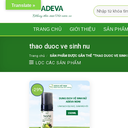
Skip
Translate »
Tìm
to
kiếm:
content
TRANG CHỦ
GIỚI THIỆU
SẢN PHẨ
thao duoc ve sinh nu
Trang chủ
/
SẢN PHẨM ĐƯỢC GẮN THẺ “THAO DUOC VE SINH 
LỌC CÁC SẢN PHẨM
-29%