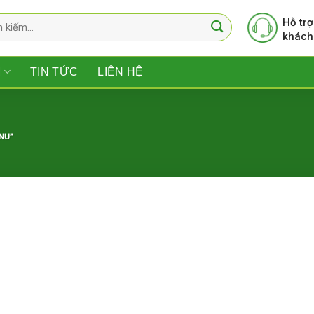
Hỗ trợ
khách
M
TIN TỨC
LIÊN HỆ
NU”