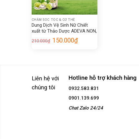
+
CHĂM SÓC TÓC & CƠ THỂ
Dung Dịch Vệ Sinh Nữ Chiết
xuất từ Thảo Dược ADEVA NON,
Làm Sạch Dịu Nhẹ, Giảm Mùi
Giá
Giá
150.000
₫
210.000
₫
Hôi 150ml
gốc
hiện
là:
tại
210.000₫.
là:
150.000₫.
Hotline hỗ trợ khách hàng
Liên hệ với
chúng tôi
0932.583.831
0901.139.699
Chat Zalo 24/24