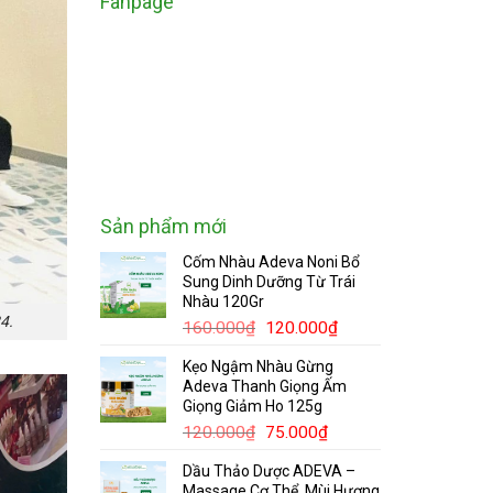
Fanpage
Sản phẩm mới
Cốm Nhàu Adeva Noni Bổ
Sung Dinh Dưỡng Từ Trái
Nhàu 120Gr
4.
Giá
Giá
160.000
₫
120.000
₫
gốc
hiện
Kẹo Ngậm Nhàu Gừng
là:
tại
Adeva Thanh Giọng Ấm
160.000₫.
là:
Giọng Giảm Ho 125g
120.000₫.
Giá
Giá
120.000
₫
75.000
₫
gốc
hiện
Dầu Thảo Dược ADEVA –
là:
tại
Massage Cơ Thể, Mùi Hương