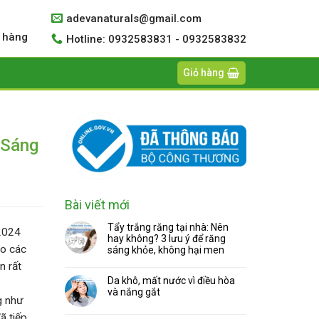
adevanaturals@gmail.com
 hàng
Hotline: 0932583831 - 0932583832
Giỏ hàng
 Sáng
Bài viết mới
Tẩy trắng răng tại nhà: Nên
/2024
hay không? 3 lưu ý để răng
ào các
sáng khỏe, không hại men
n rất
Da khô, mất nước vì điều hòa
và nắng gắt
g như
ã tiếp