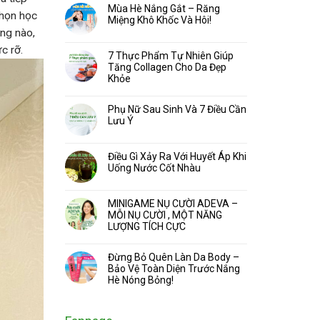
Mùa Hè Nắng Gắt – Răng
chọn học
Miệng Khô Khốc Và Hôi!
ng nào,
c rỡ.
7 Thực Phẩm Tự Nhiên Giúp
Tăng Collagen Cho Da Đẹp
Khỏe
Phụ Nữ Sau Sinh Và 7 Điều Cần
Lưu Ý
Điều Gì Xảy Ra Với Huyết Áp Khi
Uống Nước Cốt Nhàu
MINIGAME NỤ CƯỜI ADEVA –
MỖI NỤ CƯỜI , MỘT NĂNG
LƯỢNG TÍCH CỰC
Đừng Bỏ Quên Làn Da Body –
Bảo Vệ Toàn Diện Trước Nắng
Hè Nóng Bỏng!