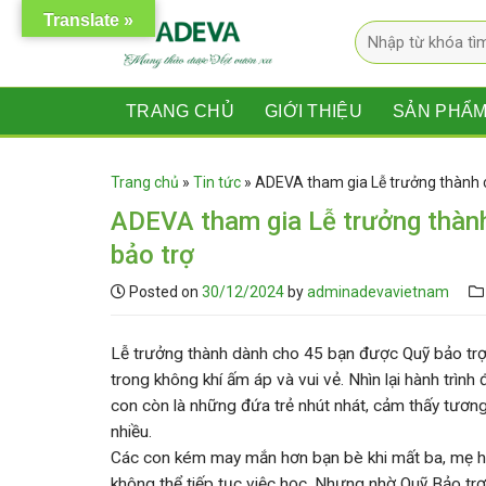
Skip
Translate »
Tìm
to
kiếm:
content
TRANG CHỦ
GIỚI THIỆU
SẢN PHẨ
Trang chủ
»
Tin tức
»
ADEVA tham gia Lễ trưởng thành c
ADEVA tham gia Lễ trưởng thành
bảo trợ
Posted on
30/12/2024
by
adminadevavietnam
Lễ trưởng thành dành cho 45 bạn được Quỹ bảo trợ 
trong không khí ấm áp và vui vẻ. Nhìn lại hành trìn
con còn là những đứa trẻ nhút nhát, cảm thấy tương l
nhiều.
Các con kém may mắn hơn bạn bè khi mất ba, mẹ h
không thể tiếp tục việc học. Nhưng nhờ Quỹ Bảo trợ