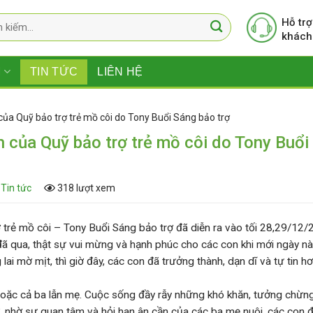
Hỗ trợ
khách
M
TIN TỨC
LIÊN HỆ
ủa Quỹ bảo trợ trẻ mồ côi do Tony Buổi Sáng bảo trợ
 của Quỹ bảo trợ trẻ mồ côi do Tony Buổi
Tin tức
318 lượt xem
trẻ mồ côi – Tony Buổi Sáng bảo trợ đã diễn ra vào tối 28,29/12
h đã qua, thật sự vui mừng và hạnh phúc cho các con khi mới ngày n
ai mờ mịt, thì giờ đây, các con đã trưởng thành, dạn dĩ và tự tin hơ
oặc cả ba lẫn mẹ. Cuộc sống đầy rẫy những khó khăn, tưởng chừn
, nhờ sự quan tâm và hỏi han ân cần của các ba mẹ nuôi, các con đ