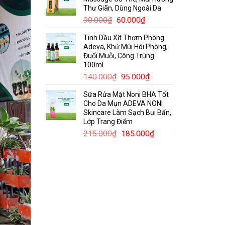
120.000₫.
là:
Thư Giãn, Dùng Ngoài Da
75.000₫.
Giá
Giá
90.000
₫
60.000
₫
gốc
hiện
Tinh Dầu Xịt Thơm Phòng
là:
tại
Adeva, Khử Mùi Hôi Phòng,
90.000₫.
là:
Đuổi Muỗi, Công Trùng
60.000₫.
100ml
Giá
Giá
140.000
₫
95.000
₫
gốc
hiện
Sữa Rửa Mặt Noni BHA Tốt
là:
tại
Cho Da Mụn ADEVA NONI
140.000₫.
là:
Skincare Làm Sạch Bụi Bẩn,
95.000₫.
Lớp Trang Điểm
Giá
Giá
215.000
₫
185.000
₫
gốc
hiện
là:
tại
215.000₫.
là:
185.000₫.