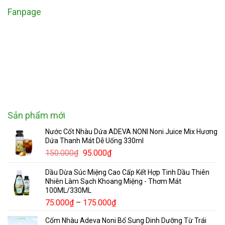
Fanpage
Sản phẩm mới
Nước Cốt Nhàu Dứa ADEVA NONI Noni Juice Mix Hương
Dứa Thanh Mát Dễ Uống 330ml
Giá
Giá
150.000
₫
95.000
₫
gốc
hiện
Dầu Dừa Súc Miệng Cao Cấp Kết Hợp Tinh Dầu Thiên
là:
tại
Nhiên Làm Sạch Khoang Miệng - Thơm Mát
150.000₫.
là:
100ML/330ML
95.000₫.
Khoảng
75.000
₫
–
175.000
₫
giá:
Cốm Nhàu Adeva Noni Bổ Sung Dinh Dưỡng Từ Trái
từ