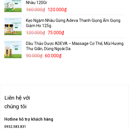
Nhàu 120Gr
75.000₫
Giá
Giá
160.000
₫
120.000
₫
đến
gốc
hiện
175.000₫
Kẹo Ngậm Nhàu Gừng Adeva Thanh Giọng Ấm Giọng
là:
tại
Giảm Ho 125g
160.000₫.
là:
Giá
Giá
120.000
₫
75.000
₫
120.000₫.
gốc
hiện
Dầu Thảo Dược ADEVA – Massage Cơ Thể, Mùi Hương
là:
tại
Thư Giãn, Dùng Ngoài Da
120.000₫.
là:
Giá
Giá
90.000
₫
60.000
₫
75.000₫.
gốc
hiện
là:
tại
90.000₫.
là:
60.000₫.
Liên hệ với
chúng tôi
Hotline hỗ trợ khách hàng
0932.583.831