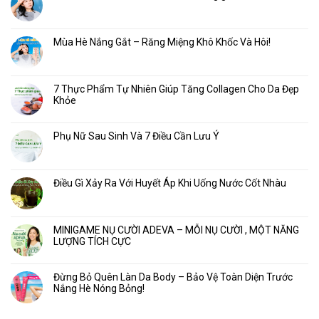
Mùa Hè Nắng Gắt – Răng Miệng Khô Khốc Và Hôi!
7 Thực Phẩm Tự Nhiên Giúp Tăng Collagen Cho Da Đẹp
Khỏe
Phụ Nữ Sau Sinh Và 7 Điều Cần Lưu Ý
Điều Gì Xảy Ra Với Huyết Áp Khi Uống Nước Cốt Nhàu
MINIGAME NỤ CƯỜI ADEVA – MỖI NỤ CƯỜI , MỘT NĂNG
LƯỢNG TÍCH CỰC
Đừng Bỏ Quên Làn Da Body – Bảo Vệ Toàn Diện Trước
Nắng Hè Nóng Bỏng!