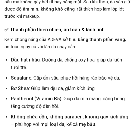
sâu mà không gây bết rít hay nặng mặt. Sau khi thoa, da vẫn giữ
được độ
ẩm mịn, không khô căng
, rất thích hợp làm lớp lót
trước khi makeup.
✅
Thành phần thiên nhiên, an toàn & lành tính
Kem chống nắng của ADEVA sở hữu
bảng thành phần vàng
,
an toàn ngay cả với làn da nhạy cảm:
Dầu hạt nhàu
: Dưỡng da, chống oxy hóa, giúp da luôn
tươi trẻ.
Squalane
: Cấp ẩm sâu, phục hồi hàng rào bảo vệ da.
Bơ Shea
: Giúp làm dịu da, giảm kích ứng.
Panthenol (Vitamin B5)
: Giúp da mịn màng, căng bóng,
tăng cường độ đàn hồi.
Không chứa cồn, không paraben, không gây kích ứng
– phù hợp với
mọi loại da
, kể cả
mẹ bầu
.