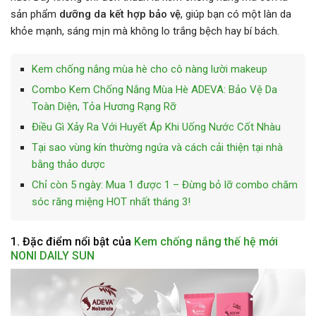
sản phẩm
dưỡng da kết hợp bảo vệ
, giúp bạn có một làn da
khỏe mạnh, sáng mịn mà không lo trắng bệch hay bí bách.
Kem chống nắng mùa hè cho cô nàng lười makeup
Combo Kem Chống Nắng Mùa Hè ADEVA: Bảo Vệ Da
Toàn Diện, Tỏa Hương Rạng Rỡ
Điều Gì Xảy Ra Với Huyết Áp Khi Uống Nước Cốt Nhàu
Tại sao vùng kín thường ngứa và cách cải thiện tại nhà
bằng thảo dược
Chỉ còn 5 ngày: Mua 1 được 1 – Đừng bỏ lỡ combo chăm
sóc răng miệng HOT nhất tháng 3!
1. Đặc điểm nổi bật của
Kem chống nắng thế hệ mới
NONI DAILY SUN