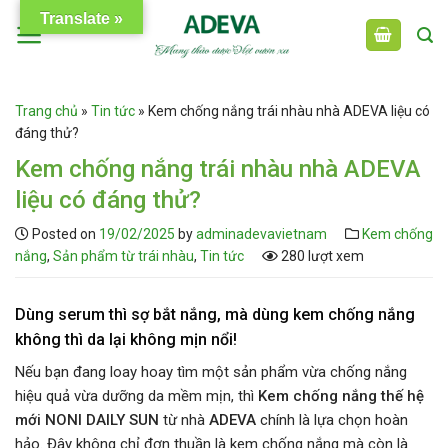
Skip
Translate »
to
content
Trang chủ
»
Tin tức
»
Kem chống nắng trái nhàu nhà ADEVA liệu có
đáng thử?
Kem chống nắng trái nhàu nhà ADEVA
liệu có đáng thử?
Posted on
19/02/2025
by
adminadevavietnam
Kem chống
nắng
,
Sản phẩm từ trái nhàu
,
Tin tức
280 lượt xem
Dùng serum thì sợ bắt nắng, mà dùng kem chống nắng
không thì da lại không mịn nổi!
Nếu bạn đang loay hoay tìm một sản phẩm vừa chống nắng
hiệu quả vừa dưỡng da mềm mịn, thì
Kem chống nắng thế hệ
mới NONI DAILY SUN
từ nhà
ADEVA
chính là lựa chọn hoàn
hảo. Đây không chỉ đơn thuần là kem chống nắng mà còn là