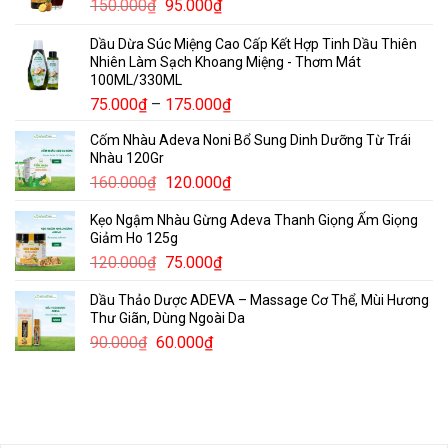
Giá
Giá
150.000
₫
95.000
₫
gốc
hiện
Dầu Dừa Súc Miệng Cao Cấp Kết Hợp Tinh Dầu Thiên
là:
tại
Nhiên Làm Sạch Khoang Miệng - Thơm Mát
150.000₫.
là:
100ML/330ML
95.000₫.
Khoảng
75.000
₫
–
175.000
₫
giá:
Cốm Nhàu Adeva Noni Bổ Sung Dinh Dưỡng Từ Trái
từ
Nhàu 120Gr
75.000₫
Giá
Giá
160.000
₫
120.000
₫
đến
gốc
hiện
175.000₫
Kẹo Ngậm Nhàu Gừng Adeva Thanh Giọng Ấm Giọng
là:
tại
Giảm Ho 125g
160.000₫.
là:
Giá
Giá
120.000
₫
75.000
₫
120.000₫.
gốc
hiện
Dầu Thảo Dược ADEVA – Massage Cơ Thể, Mùi Hương
là:
tại
Thư Giãn, Dùng Ngoài Da
120.000₫.
là:
Giá
Giá
90.000
₫
60.000
₫
75.000₫.
gốc
hiện
là:
tại
90.000₫.
là:
60.000₫.