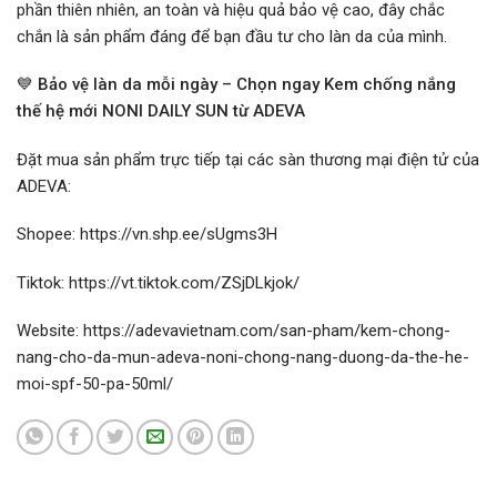
phần thiên nhiên, an toàn và hiệu quả bảo vệ cao, đây chắc
chắn là sản phẩm đáng để bạn đầu tư cho làn da của mình.
💙
Bảo vệ làn da mỗi ngày – Chọn ngay Kem chống nắng
thế hệ mới NONI DAILY SUN từ ADEVA
Đặt mua sản phẩm trực tiếp tại các sàn thương mại điện tử của
ADEVA:
Shopee: https://vn.shp.ee/sUgms3H
Tiktok: https://vt.tiktok.com/ZSjDLkjok/
Website: https://adevavietnam.com/san-pham/kem-chong-
nang-cho-da-mun-adeva-noni-chong-nang-duong-da-the-he-
moi-spf-50-pa-50ml/