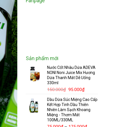
Fanpage
Sản phẩm mới
Nước Cốt Nhàu Dứa ADEVA
NONI Noni Juice Mix Hương
Dứa Thanh Mát Dễ Uống
330ml
Giá
Giá
150.000
₫
95.000
₫
gốc
hiện
Dầu Dừa Súc Miệng Cao Cấp
là:
tại
Kết Hợp Tinh Dầu Thiên
150.000₫.
là:
Nhiên Làm Sạch Khoang
95.000₫.
Miệng - Thơm Mát
100ML/330ML
Khoảng
75.000
₫
–
175.000
₫