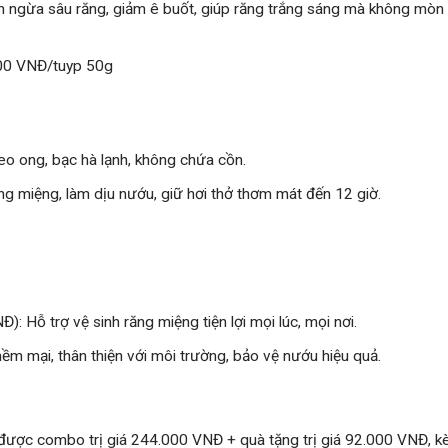
 ngừa sâu răng, giảm ê buốt, giúp răng trắng sáng mà không mò
000 VNĐ/tuyp 50g
keo ong, bạc hà lạnh, không chứa cồn.
ng miệng, làm dịu nướu, giữ hơi thở thơm mát đến 12 giờ.
Đ): Hỗ trợ vệ sinh răng miệng tiện lợi mọi lúc, mọi nơi.
ềm mại, thân thiện với môi trường, bảo vệ nướu hiệu quả.
 được combo trị giá 244.000 VNĐ + quà tặng trị giá 92.000 VNĐ, 