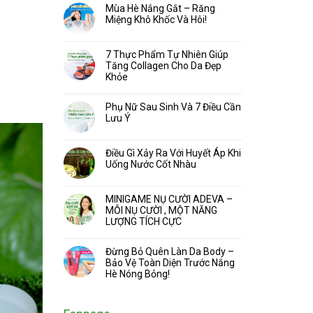
Mùa Hè Nắng Gắt – Răng
Miệng Khô Khốc Và Hôi!
7 Thực Phẩm Tự Nhiên Giúp
Tăng Collagen Cho Da Đẹp
Khỏe
Phụ Nữ Sau Sinh Và 7 Điều Cần
Lưu Ý
Điều Gì Xảy Ra Với Huyết Áp Khi
Uống Nước Cốt Nhàu
MINIGAME NỤ CƯỜI ADEVA –
MỖI NỤ CƯỜI , MỘT NĂNG
LƯỢNG TÍCH CỰC
Đừng Bỏ Quên Làn Da Body –
Bảo Vệ Toàn Diện Trước Nắng
Hè Nóng Bỏng!