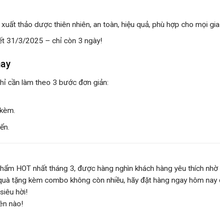
xuất thảo dược thiên nhiên, an toàn, hiệu quả, phù hợp cho mọi gia
ết
31/3/2025
– chỉ còn 3 ngày!
nay
hỉ cần làm theo 3 bước đơn giản:
 kèm.
yển
.
hẩm HOT nhất tháng 3, được hàng nghìn khách hàng yêu thích nhờ
g quà tặng kèm combo không còn nhiều, hãy
đặt hàng ngay hôm nay
siêu hời!
ên nào!