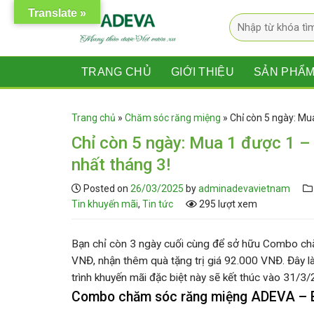
Skip
Translate »
Tìm
to
kiếm:
content
TRANG CHỦ
GIỚI THIỆU
SẢN PHẨ
Trang chủ
»
Chăm sóc răng miệng
»
Chỉ còn 5 ngày: Mu
Chỉ còn 5 ngày: Mua 1 được 1 
nhất tháng 3!
Posted on
26/03/2025
by
adminadevavietnam
Tin khuyến mãi
,
Tin tức
295 lượt xem
Bạn chỉ còn
3 ngày cuối cùng
để sở hữu
Combo ch
VNĐ, nhận thêm quà tặng trị giá 92.000 VNĐ
. Đây 
trình khuyến mãi đặc biệt này sẽ kết thúc vào
31/3/
Combo chăm sóc răng miệng ADEVA – Bí 