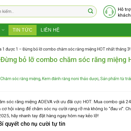
Hỗ trợ
khách
M
TIN TỨC
LIÊN HỆ
a 1 được 1 – Đừng bỏ lỡ combo chăm sóc răng miệng HOT nhất tháng 3!
– Đừng bỏ lỡ combo chăm sóc răng miệng
Chăm sóc răng miệng
,
Kem đánh răng noni thảo dược
,
Sản phẩm từ trá
ăm sóc răng miệng ADEVA
với ưu đãi cực HOT:
Mua combo giá 24
là cơ hội vàng để chăm sóc nụ cười rạng rỡ mà không lo “đau ví”. 
2025
, hãy nhanh tay đặt hàng ngay hôm nay kẻo lỡ!
quyết cho nụ cười tự tin