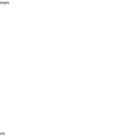
n men
kèm