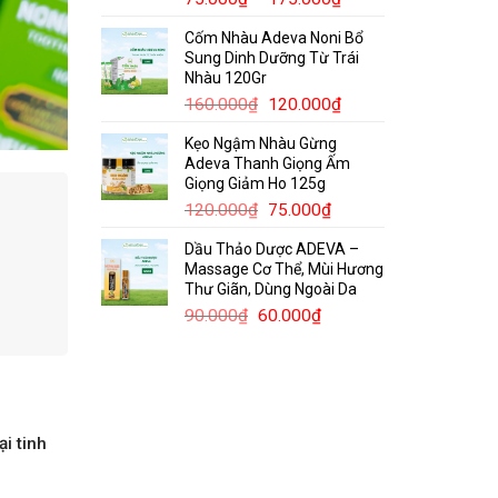
giá:
Cốm Nhàu Adeva Noni Bổ
từ
Sung Dinh Dưỡng Từ Trái
75.000₫
Nhàu 120Gr
đến
Giá
Giá
160.000
₫
120.000
₫
175.000₫
gốc
hiện
Kẹo Ngậm Nhàu Gừng
là:
tại
Adeva Thanh Giọng Ấm
160.000₫.
là:
Giọng Giảm Ho 125g
120.000₫.
Giá
Giá
120.000
₫
75.000
₫
gốc
hiện
Dầu Thảo Dược ADEVA –
là:
tại
Massage Cơ Thể, Mùi Hương
120.000₫.
là:
Thư Giãn, Dùng Ngoài Da
75.000₫.
Giá
Giá
90.000
₫
60.000
₫
gốc
hiện
là:
tại
90.000₫.
là:
60.000₫.
ại tinh