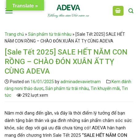
Skip
Translate »
to
content
Trang chủ
»
Sản phẩm từ trái nhàu
»
[Sale Tết 2025] SALE HẾT
NĂM CON RỒNG – CHÀO ĐÓN XUÂN ẤT TỴ CÙNG ADEVA
[Sale Tết 2025] SALE HẾT NĂM CON
RỒNG – CHÀO ĐÓN XUÂN ẤT TỴ
CÙNG ADEVA
Posted on
16/01/2025
by
adminadevavietnam
Kem đánh
răng noni thảo dược
,
Sản phẩm từ trái nhàu
,
Tin khuyến mãi
,
Tin
tức
292 lượt xem
Năm mới đang đến gần, và đây là thời điểm lý tưởng để bạn
dành tặng bản thân và gia đình những sản phẩm chăm sóc sức
khỏe, sắc đẹp với giá ưu đãi chưa từng có! ADEVA hân hạnh
mang đến chương trình Sale Tết 2025
“SALE HẾT NĂM CON