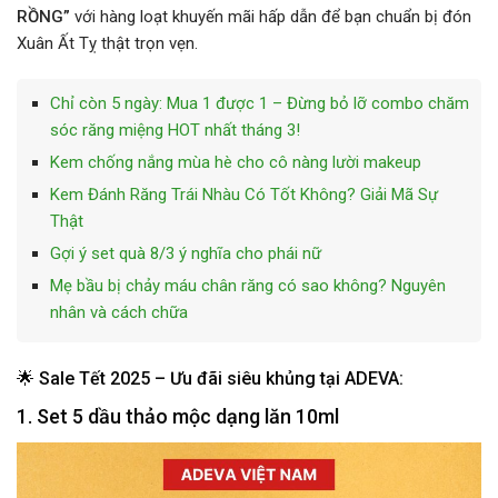
RỒNG”
với hàng loạt khuyến mãi hấp dẫn để bạn chuẩn bị đón
Xuân Ất Tỵ thật trọn vẹn.
Chỉ còn 5 ngày: Mua 1 được 1 – Đừng bỏ lỡ combo chăm
sóc răng miệng HOT nhất tháng 3!
Kem chống nắng mùa hè cho cô nàng lười makeup
Kem Đánh Răng Trái Nhàu Có Tốt Không? Giải Mã Sự
Thật
Gợi ý set quà 8/3 ý nghĩa cho phái nữ
Mẹ bầu bị chảy máu chân răng có sao không? Nguyên
nhân và cách chữa
🌟 Sale Tết 2025 – Ưu đãi siêu khủng tại ADEVA:
1. Set 5 dầu thảo mộc dạng lăn 10ml