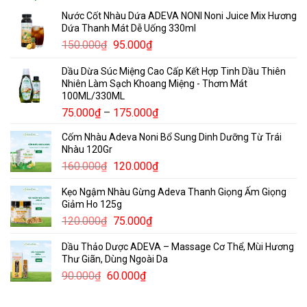
Nước Cốt Nhàu Dứa ADEVA NONI Noni Juice Mix Hương
Dứa Thanh Mát Dễ Uống 330ml
Giá
Giá
150.000
₫
95.000
₫
gốc
hiện
Dầu Dừa Súc Miệng Cao Cấp Kết Hợp Tinh Dầu Thiên
là:
tại
Nhiên Làm Sạch Khoang Miệng - Thơm Mát
150.000₫.
là:
100ML/330ML
95.000₫.
Khoảng
75.000
₫
–
175.000
₫
giá:
Cốm Nhàu Adeva Noni Bổ Sung Dinh Dưỡng Từ Trái
từ
Nhàu 120Gr
75.000₫
Giá
Giá
160.000
₫
120.000
₫
đến
gốc
hiện
175.000₫
Kẹo Ngậm Nhàu Gừng Adeva Thanh Giọng Ấm Giọng
là:
tại
Giảm Ho 125g
160.000₫.
là:
Giá
Giá
120.000
₫
75.000
₫
120.000₫.
gốc
hiện
Dầu Thảo Dược ADEVA – Massage Cơ Thể, Mùi Hương
là:
tại
Thư Giãn, Dùng Ngoài Da
120.000₫.
là:
Giá
Giá
90.000
₫
60.000
₫
75.000₫.
gốc
hiện
là:
tại