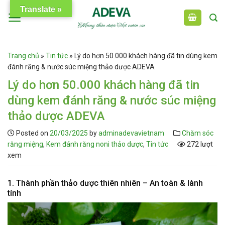
Skip
Translate »
to
content
Trang chủ
»
Tin tức
»
Lý do hơn 50.000 khách hàng đã tin dùng kem
đánh răng & nước súc miệng thảo dược ADEVA
Lý do hơn 50.000 khách hàng đã tin
dùng kem đánh răng & nước súc miệng
thảo dược ADEVA
Posted on
20/03/2025
by
adminadevavietnam
Chăm sóc
răng miệng
,
Kem đánh răng noni thảo dược
,
Tin tức
272 lượt
xem
1. Thành phần thảo dược thiên nhiên – An toàn & lành
tính