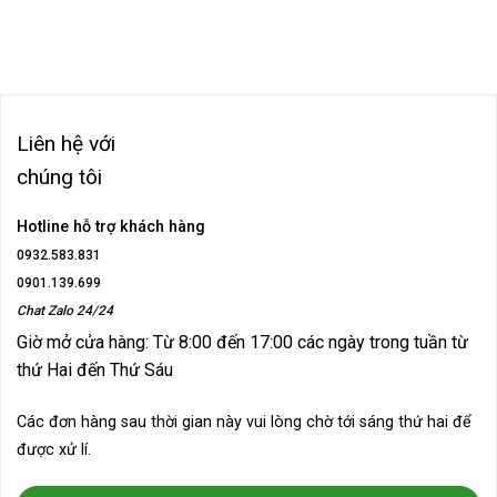
gốc
hiện
là:
tại
90.000₫.
là:
60.000₫.
Liên hệ với
chúng tôi
Hotline hỗ trợ khách hàng
0932.583.831
0901.139.699
Chat Zalo 24/24
Giờ mở cửa hàng: Từ 8:00 đến 17:00 các ngày trong tuần từ
thứ Hai đến Thứ Sáu
Các đơn hàng sau thời gian này vui lòng chờ tới sáng thứ hai để
được xử lí.