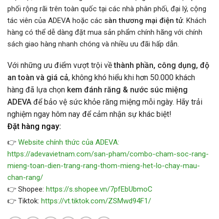
phối rộng rãi trên toàn quốc tại các nhà phân phối, đại lý, cộng
tác viên của ADEVA hoặc các
sàn thương mại điện tử
. Khách
hàng có thể dễ dàng đặt mua sản phẩm chính hãng với chính
sách giao hàng nhanh chóng và nhiều ưu đãi hấp dẫn.
Với những ưu điểm vượt trội về
thành phần, công dụng, độ
an toàn và giá cả
, không khó hiểu khi hơn 50.000 khách
hàng đã lựa chọn
kem đánh răng & nước súc miệng
ADEVA
để bảo vệ sức khỏe răng miệng mỗi ngày. Hãy trải
nghiệm ngay hôm nay để cảm nhận sự khác biệt!
Đặt hàng ngay:
👉
Website chính thức của ADEVA:
https://adevavietnam.com/san-pham/combo-cham-soc-rang-
mieng-toan-dien-trang-rang-thom-mieng-het-lo-chay-mau-
chan-rang/
👉 Shopee:
https://s.shopee.vn/7pfEbUbmoC
👉 Tiktok:
https://vt.tiktok.com/ZSMwd94F1/