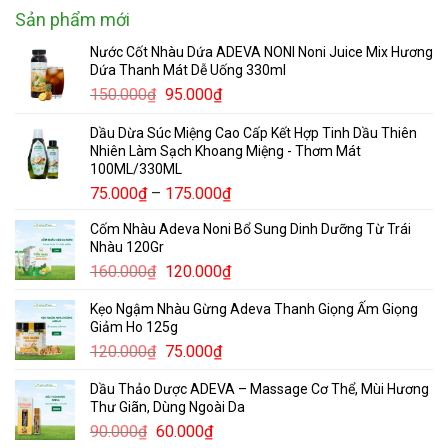
Sản phẩm mới
Nước Cốt Nhàu Dứa ADEVA NONI Noni Juice Mix Hương
Dứa Thanh Mát Dễ Uống 330ml
Giá
Giá
150.000
₫
95.000
₫
gốc
hiện
Dầu Dừa Súc Miệng Cao Cấp Kết Hợp Tinh Dầu Thiên
là:
tại
Nhiên Làm Sạch Khoang Miệng - Thơm Mát
150.000₫.
là:
100ML/330ML
95.000₫.
Khoảng
75.000
₫
–
175.000
₫
giá:
Cốm Nhàu Adeva Noni Bổ Sung Dinh Dưỡng Từ Trái
từ
Nhàu 120Gr
75.000₫
Giá
Giá
160.000
₫
120.000
₫
đến
gốc
hiện
175.000₫
Kẹo Ngậm Nhàu Gừng Adeva Thanh Giọng Ấm Giọng
là:
tại
Giảm Ho 125g
160.000₫.
là:
Giá
Giá
120.000
₫
75.000
₫
120.000₫.
gốc
hiện
Dầu Thảo Dược ADEVA – Massage Cơ Thể, Mùi Hương
là:
tại
Thư Giãn, Dùng Ngoài Da
120.000₫.
là:
Giá
Giá
90.000
₫
60.000
₫
75.000₫.