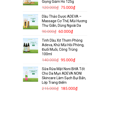
Giọng Giảm Ho 125g
120.000₫.
Giá
Giá
120.000
₫
75.000
₫
gốc
hiện
Dầu Thảo Dược ADEVA –
là:
tại
Massage Cơ Thể, Mùi Hương
120.000₫.
là:
Thư Giãn, Dùng Ngoài Da
75.000₫.
Giá
Giá
90.000
₫
60.000
₫
gốc
hiện
Tinh Dầu Xịt Thơm Phòng
là:
tại
Adeva, Khử Mùi Hôi Phòng,
90.000₫.
là:
Đuổi Muỗi, Công Trùng
60.000₫.
100ml
Giá
Giá
140.000
₫
95.000
₫
gốc
hiện
Sữa Rửa Mặt Noni BHA Tốt
là:
tại
Cho Da Mụn ADEVA NONI
140.000₫.
là:
Skincare Làm Sạch Bụi Bẩn,
95.000₫.
Lớp Trang Điểm
Giá
Giá
215.000
₫
185.000
₫
gốc
hiện
là:
tại
215.000₫.
là:
185.000₫.