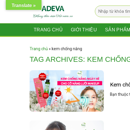
Skip
Translate »
Tìm
to
kiếm:
content
TRANG CHỦ
GIỚI THIỆU
SẢN PHẨ
Trang chủ
»
kem chống nắng
TAG ARCHIVES:
KEM CHỐN
Kem chố
Bạn thuộc 