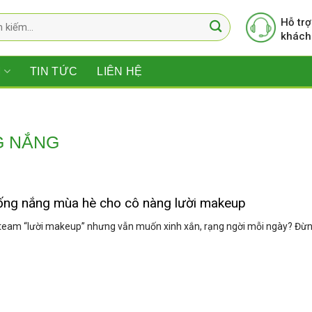
Hỗ trợ
khách
M
TIN TỨC
LIÊN HỆ
G NẮNG
ng nắng mùa hè cho cô nàng lười makeup
team “lười makeup” nhưng vẫn muốn xinh xắn, rạng ngời mỗi ngày? Đừng