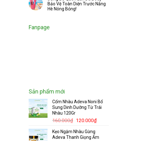
Bảo Vệ Toàn Diện Trước Nắng
Hè Nóng Bỏng!
Fanpage
Sản phẩm mới
Cốm Nhàu Adeva Noni Bổ
Sung Dinh Dưỡng Từ Trái
Nhàu 120Gr
Giá
Giá
160.000
₫
120.000
₫
gốc
hiện
Kẹo Ngậm Nhàu Gừng
là:
tại
Adeva Thanh Giọng Ấm
160.000₫.
là: