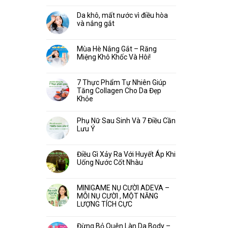
Da khô, mất nước vì điều hòa
và nắng gắt
Mùa Hè Nắng Gắt – Răng
Miệng Khô Khốc Và Hôi!
7 Thực Phẩm Tự Nhiên Giúp
Tăng Collagen Cho Da Đẹp
Khỏe
Phụ Nữ Sau Sinh Và 7 Điều Cần
Lưu Ý
Điều Gì Xảy Ra Với Huyết Áp Khi
Uống Nước Cốt Nhàu
MINIGAME NỤ CƯỜI ADEVA –
MỖI NỤ CƯỜI , MỘT NĂNG
LƯỢNG TÍCH CỰC
Đừng Bỏ Quên Làn Da Body –