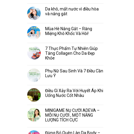
Da khô, mất nước vì điều hòa
và nắng gắt
Mùa Hè Nắng Gắt – Răng
Miệng Khô Khốc Và Hôi!
7 Thực Phẩm Tự Nhiên Giúp
Tăng Collagen Cho Da Đẹp
Khỏe
Phụ Nữ Sau Sinh Và 7 Điều Cần
Lưu Ý
Điều Gì Xảy Ra Với Huyết Áp Khi
Uống Nước Cốt Nhàu
MINIGAME NỤ CƯỜI ADEVA –
MỖI NỤ CƯỜI , MỘT NĂNG
LƯỢNG TÍCH CỰC
Đừng Bỏ Quên Làn Da Body –