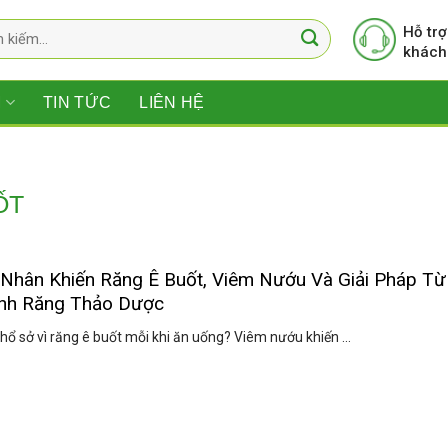
Hỗ trợ
khách
M
TIN TỨC
LIÊN HỆ
ỐT
Nhân Khiến Răng Ê Buốt, Viêm Nướu Và Giải Pháp Từ
nh Răng Thảo Dược
ổ sở vì răng ê buốt mỗi khi ăn uống? Viêm nướu khiến ...