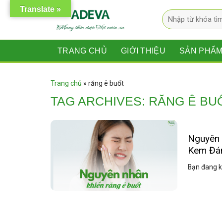
Skip
Translate »
Tìm
to
kiếm:
content
TRANG CHỦ
GIỚI THIỆU
SẢN PHẨ
Trang chủ
»
răng ê buốt
TAG ARCHIVES:
RĂNG Ê BU
Nguyên 
Kem Đá
Bạn đang kh