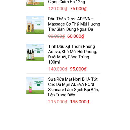
Giọng Giảm Ho 125g
120.000₫.
Giá
Giá
120.000
₫
75.000
₫
gốc
hiện
Dầu Thảo Dược ADEVA –
là:
tại
Massage Cơ Thể, Mùi Hương
120.000₫.
là:
Thư Giãn, Dùng Ngoài Da
75.000₫.
Giá
Giá
90.000
₫
60.000
₫
gốc
hiện
Tinh Dầu Xịt Thơm Phòng
là:
tại
Adeva, Khử Mùi Hôi Phòng,
90.000₫.
là:
Đuổi Muỗi, Công Trùng
60.000₫.
100ml
Giá
Giá
140.000
₫
95.000
₫
gốc
hiện
Sữa Rửa Mặt Noni BHA Tốt
là:
tại
Cho Da Mụn ADEVA NONI
140.000₫.
là:
Skincare Làm Sạch Bụi Bẩn,
95.000₫.
Lớp Trang Điểm
Giá
Giá
215.000
₫
185.000
₫
gốc
hiện
là:
tại
215.000₫.
là:
185.000₫.