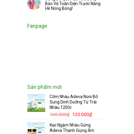
Bảo Vệ Toàn Diện Trước Nắng
Hè Nóng Bỏng!
Fanpage
Sản phẩm mới
Cốm Nhàu Adeva Noni Bổ
Sung Dinh Dưỡng Từ Trái
Nhàu 120Gr
Giá
Giá
160.000
₫
120.000
₫
gốc
hiện
Kẹo Ngậm Nhàu Gừng
là:
tại
Adeva Thanh Giọng Ấm
160.000₫.
là: