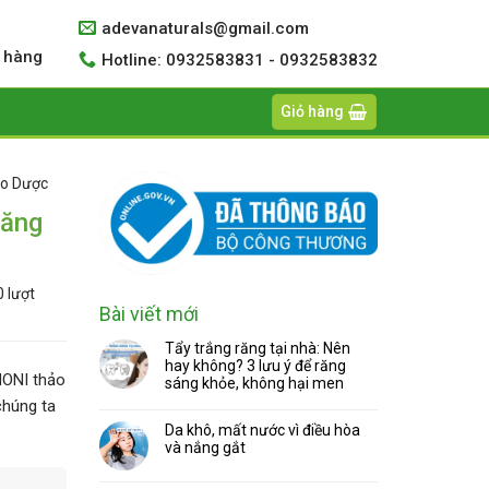
adevanaturals@gmail.com
 hàng
Hotline: 0932583831 - 0932583832
Giỏ hàng
ảo Dược
Răng
 lượt
Bài viết mới
Tẩy trắng răng tại nhà: Nên
hay không? 3 lưu ý để răng
NONI thảo
sáng khỏe, không hại men
chúng ta
Da khô, mất nước vì điều hòa
và nắng gắt