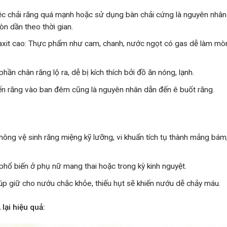
ệc chải răng quá mạnh hoặc sử dụng bàn chải cứng là nguyên nhân
n dần theo thời gian.
axit cao: Thực phẩm như cam, chanh, nước ngọt có gas dễ làm m
 phần chân răng lộ ra, dễ bị kích thích bởi đồ ăn nóng, lạnh.
ến răng vào ban đêm cũng là nguyên nhân dẫn đến ê buốt răng.
hông vệ sinh răng miệng kỹ lưỡng, vi khuẩn tích tụ thành mảng bám
t phổ biến ở phụ nữ mang thai hoặc trong kỳ kinh nguyệt.
iúp giữ cho nướu chắc khỏe, thiếu hụt sẽ khiến nướu dễ chảy máu.
lại hiệu quả: