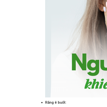
Răng ê buốt: