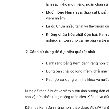
làm sạch khoang miệng, ngăn chặn sự p
Muối hồng Himalaya:
Giúp sát khuẩn,
viêm nhiễm.
Lá ổi:
Chứa nhiều tanin và flavonoid gi
Không chứa hóa chất độc hại:
Kem đá
nghiệp, an toàn cho cả mẹ bầu và trẻ n
Cách sử dụng để đạt hiệu quả tốt nhất:
Đánh răng bằng Kem đánh răng noni thả
Dùng bàn chải có lông mềm, chải nhẹ 
Kết hợp sử dụng chỉ nha khoa và nướ
Đừng để răng ê buốt và viêm nướu ảnh hưởng đến c
bảo vệ sức khỏe răng miệng toàn diện. Kiên trì và đ
Đặt mua Kem đánh răng noni thảo dược ADEVA tại đ