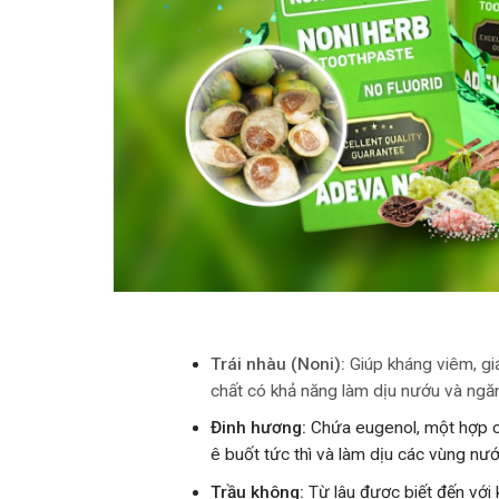
Trái nhàu (Noni):
Giúp kháng viêm, gi
chất có khả năng làm dịu nướu và ngă
Đinh hương:
Chứa eugenol, một hợp ch
ê buốt tức thì và làm dịu các vùng nướ
Trầu không:
Từ lâu được biết đến với