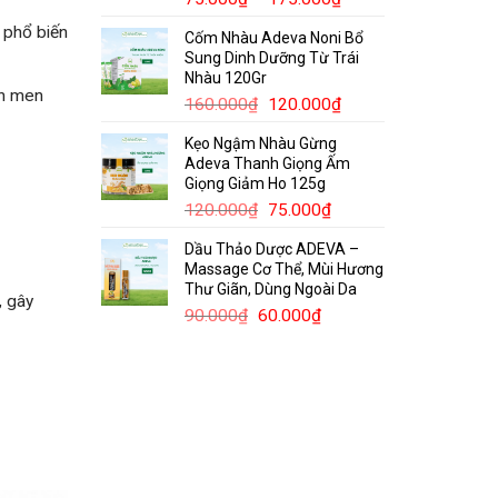
giá:
 phổ biến
Cốm Nhàu Adeva Noni Bổ
từ
Sung Dinh Dưỡng Từ Trái
75.000₫
Nhàu 120Gr
đến
òn men
Giá
Giá
160.000
₫
120.000
₫
175.000₫
gốc
hiện
Kẹo Ngậm Nhàu Gừng
là:
tại
Adeva Thanh Giọng Ấm
160.000₫.
là:
Giọng Giảm Ho 125g
120.000₫.
Giá
Giá
120.000
₫
75.000
₫
gốc
hiện
Dầu Thảo Dược ADEVA –
là:
tại
Massage Cơ Thể, Mùi Hương
120.000₫.
là:
Thư Giãn, Dùng Ngoài Da
75.000₫.
, gây
Giá
Giá
90.000
₫
60.000
₫
gốc
hiện
là:
tại
90.000₫.
là:
60.000₫.