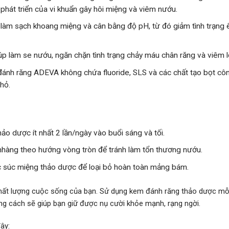
hát triển của vi khuẩn gây hôi miệng và viêm nướu.
 làm sạch khoang miệng và cân bằng độ pH, từ đó giảm tình trạng 
úp làm se nướu, ngăn chặn tình trạng chảy máu chân răng và viêm lợ
nh răng ADEVA không chứa fluoride, SLS và các chất tạo bọt cô
hỏ.
o dược ít nhất 2 lần/ngày vào buổi sáng và tối.
nhàng theo hướng vòng tròn để tránh làm tổn thương nướu.
c súc miệng thảo dược để loại bỏ hoàn toàn mảng bám.
hất lượng cuộc sống của bạn. Sử dụng kem đánh răng thảo dược mỗ
úng cách sẽ giúp bạn giữ được nụ cười khỏe mạnh, rạng ngời.
ây: