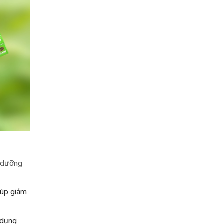
u dưỡng
iúp giảm
 dụng