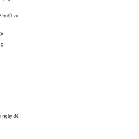
ê buốt và
i.
ng
i ngày để