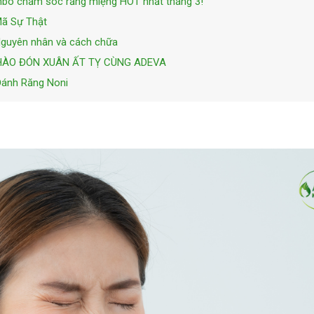
mbo chăm sóc răng miệng HOT nhất tháng 3!
Mã Sự Thật
Nguyên nhân và cách chữa
CHÀO ĐÓN XUÂN ẤT TỴ CÙNG ADEVA
Đánh Răng Noni