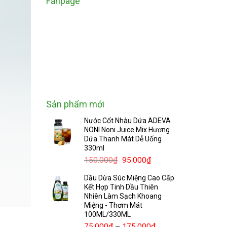
Fanpage
Sản phẩm mới
Nước Cốt Nhàu Dứa ADEVA
NONI Noni Juice Mix Hương
Dứa Thanh Mát Dễ Uống
330ml
Giá
Giá
150.000
₫
95.000
₫
gốc
hiện
Dầu Dừa Súc Miệng Cao Cấp
là:
tại
Kết Hợp Tinh Dầu Thiên
150.000₫.
là:
Nhiên Làm Sạch Khoang
95.000₫.
Miệng - Thơm Mát
100ML/330ML
Khoảng
75.000
₫
–
175.000
₫