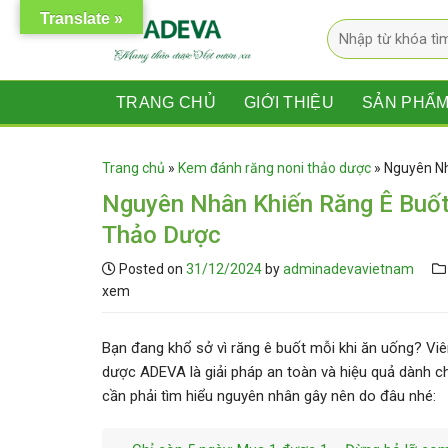
Skip
Translate »
Tìm
to
kiếm:
content
TRANG CHỦ
GIỚI THIỆU
SẢN PHẨ
Trang chủ
»
Kem đánh răng noni thảo dược
»
Nguyên Nh
Nguyên Nhân Khiến Răng Ê Buốt
Thảo Dược
Posted on
31/12/2024
by
adminadevavietnam
xem
Bạn đang khổ sở vì răng ê buốt mỗi khi ăn uống? Viê
dược ADEVA là giải pháp an toàn và hiệu quả dành c
cần phải tìm hiểu nguyên nhân gây nên do đâu nhé: