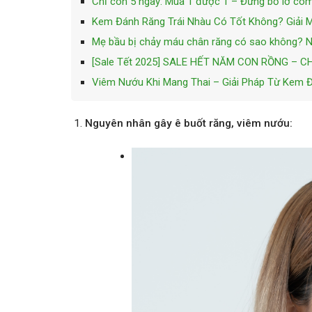
Chỉ còn 5 ngày: Mua 1 được 1 – Đừng bỏ lỡ co
Kem Đánh Răng Trái Nhàu Có Tốt Không? Giải 
Mẹ bầu bị chảy máu chân răng có sao không? 
[Sale Tết 2025] SALE HẾT NĂM CON RỒNG – 
Viêm Nướu Khi Mang Thai – Giải Pháp Từ Kem 
Nguyên nhân gây ê buốt răng, viêm nướu: