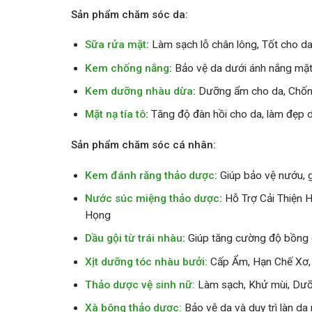
Sản phẩm chăm sóc da:
Sữa rửa mặt
:
Làm sạch lỗ chân lông, Tốt cho d
Kem chống nắng
:
Bảo vệ da dưới ánh nắng mặt 
Kem dưỡng nhàu dừa
:
Dưỡng ẩm cho da, Chốn
Mặt nạ tía tô
:
Tăng độ đàn hồi cho da, làm đẹp 
Sản phẩm chăm sóc cá nhân:
Kem đánh răng thảo dược
:
Giúp bảo vệ nướu, 
Nước súc miệng thảo dược
:
Hỗ Trợ Cải Thiện
Họng
Dầu gội từ trái nhàu
:
Giúp tăng cường độ bồng 
Xịt dưỡng tóc nhàu bưởi:
Cấp Ẩm, Hạn Chế Xơ,
Thảo dược vệ sinh nữ:
Làm sạch, Khử mùi, Dư
Xà bông thảo dược:
Bảo vệ da và duy trì làn da