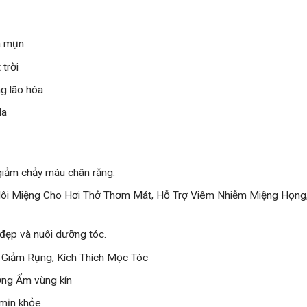
a mụn
trời
g lão hóa
da
giảm chảy máu chân răng.
 Hôi Miệng Cho Hơi Thở Thơm Mát, Hỗ Trợ Viêm Nhiễm Miệng Họng
đẹp và nuôi dưỡng tóc.
 Giảm Rụng, Kích Thích Mọc Tóc
ỡng Ẩm vùng kín
 mịn khỏe.