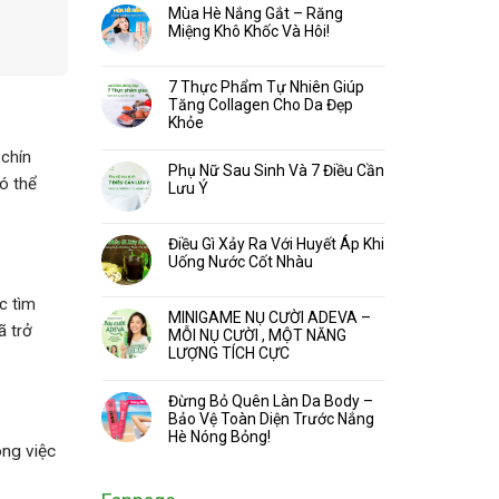
Mùa Hè Nắng Gắt – Răng
Miệng Khô Khốc Và Hôi!
7 Thực Phẩm Tự Nhiên Giúp
Tăng Collagen Cho Da Đẹp
Khỏe
 chín
Phụ Nữ Sau Sinh Và 7 Điều Cần
ó thể
Lưu Ý
Điều Gì Xảy Ra Với Huyết Áp Khi
Uống Nước Cốt Nhàu
c tìm
MINIGAME NỤ CƯỜI ADEVA –
ã trở
MỖI NỤ CƯỜI , MỘT NĂNG
LƯỢNG TÍCH CỰC
Đừng Bỏ Quên Làn Da Body –
Bảo Vệ Toàn Diện Trước Nắng
Hè Nóng Bỏng!
ong việc