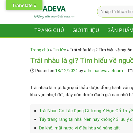
Skip
Translate »
Tìm
to
kiếm:
content
TRANG CHỦ
GIỚI THIỆU
SẢN PHẨ
Trang chủ
»
Tin tức
»
Trái nhàu là gì? Tìm hiểu về nguồn
Trái nhàu là gì? Tìm hiểu về ngu
Posted on
18/12/2024
by
adminadevavietnam
Trái nhàu là một loại quả thảo dược đồng hành với
khu vực nhiệt đới, đây còn được đánh giá cao nhờ h
Trái Nhàu Có Tác Dụng Gì Trong Y Học Cổ Truyề
Tẩy trắng răng tại nhà: Nên hay không? 3 lưu ý 
Da khô, mất nước vì điều hòa và nắng gắt