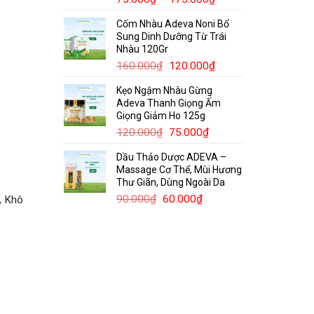
giá:
Cốm Nhàu Adeva Noni Bổ
từ
Sung Dinh Dưỡng Từ Trái
75.000₫
Nhàu 120Gr
đến
Giá
Giá
160.000
₫
120.000
₫
175.000₫
gốc
hiện
Kẹo Ngậm Nhàu Gừng
là:
tại
Adeva Thanh Giọng Ấm
160.000₫.
là:
Giọng Giảm Ho 125g
120.000₫.
Giá
Giá
120.000
₫
75.000
₫
gốc
hiện
Dầu Thảo Dược ADEVA –
là:
tại
Massage Cơ Thể, Mùi Hương
120.000₫.
là:
Thư Giãn, Dùng Ngoài Da
75.000₫.
Giá
Giá
90.000
₫
60.000
₫
, Khô
gốc
hiện
là:
tại
90.000₫.
là:
60.000₫.