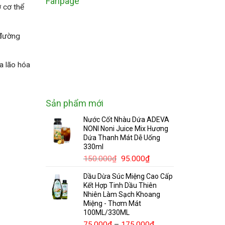
Fanpage
ợ cơ thể
 đường
a lão hóa
Sản phẩm mới
Nước Cốt Nhàu Dứa ADEVA
NONI Noni Juice Mix Hương
Dứa Thanh Mát Dễ Uống
330ml
Giá
Giá
150.000
₫
95.000
₫
gốc
hiện
Dầu Dừa Súc Miệng Cao Cấp
là:
tại
Kết Hợp Tinh Dầu Thiên
150.000₫.
là:
Nhiên Làm Sạch Khoang
95.000₫.
Miệng - Thơm Mát
100ML/330ML
Khoảng
75.000
₫
–
175.000
₫