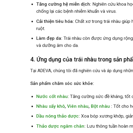
Tăng cường hệ miễn dịch:
Nghiên cứu khoa học đ
chống lại các bệnh nhiễm khuẩn và virus.
Cải thiện tiêu hóa:
Chất xơ trong trái nhàu giúp 
ruột.
Làm đẹp da:
Trái nhàu còn được ứng dụng rộng 
và dưỡng âm cho da.
4. Ứng dụng của trái nhàu trong sản p
Tại ADEVA, chúng tôi đã nghiên cứu và áp dụng những
Sản phẩm chăm sóc sức khỏe:
Nước cốt nhàu
:
Tăng cường sức đề kháng, tốt
Nhàu sấy khô
,
Viên nhàu
,
Bột nhàu
:
Tốt cho h
Dầu nóng thảo dược
:
Xoa bóp xương khớp, giả
Thảo dược ngâm chân
:
Lưu thông tuần hoàn m